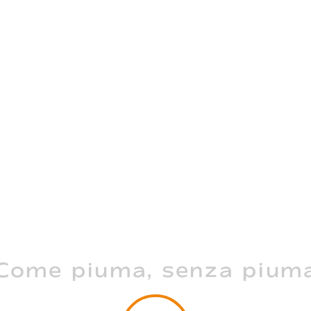
La bellezza di
Come
piuma
, senza pium